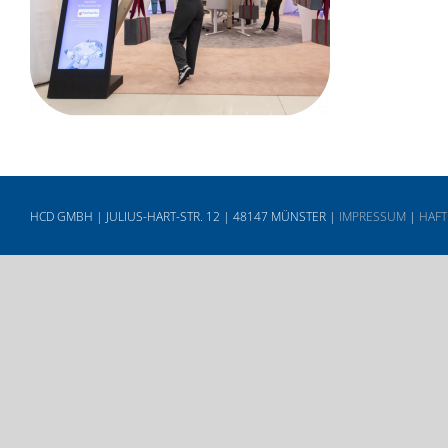
HCD GMBH | JULIUS-HART-STR. 12 | 48147 MÜNSTER |
IMPRESSUM
|
HAFT