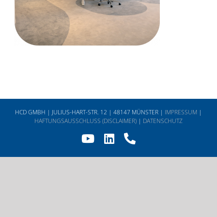
HCD GMBH | JULIUS-HART-STR. 12 | 48147 MÜNSTER |
IMPRESSUM
|
HAFTUNGSAUSSCHLUSS (DISCLAIMER)
|
DATENSCHUTZ
YouTube
LinkedIn
Telefon