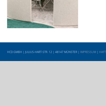
HCD GMBH | JULIUS-HART-STR. 12 | 48147 MÜNSTER |
IMPRESSUM
|
HAFT