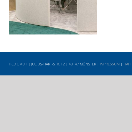
HCD GMBH | JULIUS-HART-STR. 12 | 48147 MÜNSTER |
IMPRESSUM
|
HAFT