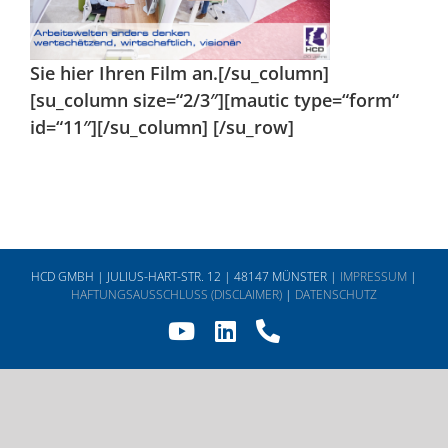
Sie hier Ihren Film an.[/su_column]
[su_column size=“2/3″][mautic type=“form“
id=“11″][/su_column] [/su_row]
HCD GMBH | JULIUS-HART-STR. 12 | 48147 MÜNSTER |
IMPRESSUM
|
HAFTUNGSAUSSCHLUSS (DISCLAIMER)
|
DATENSCHUTZ
YouTube
LinkedIn
Telefon