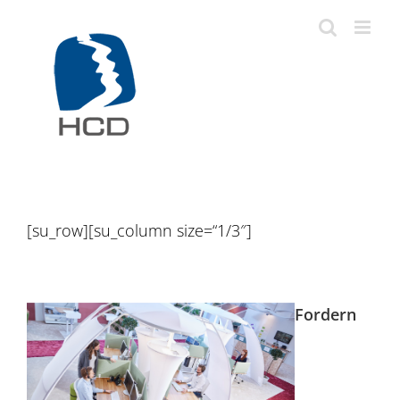
Zum
Inhalt
springen
[su_row][su_column size=“1/3″]
Fordern