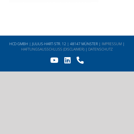
HCD GMBH | JULIUS-HART-STR. 12 | 48147 MÜNSTER |
IMPRESSUM
|
HAFTUNGSAUSSCHLUSS (DISCLAIMER)
|
DATENSCHUTZ
YouTube
LinkedIn
Telefon