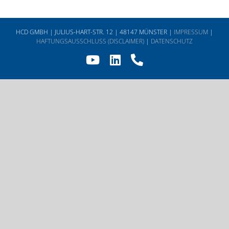
HCD GMBH | JULIUS-HART-STR. 12 | 48147 MÜNSTER |
IMPRESSUM
|
HAFTUNGSAUSSCHLUSS (DISCLAIMER)
|
DATENSCHUTZ
YouTube
LinkedIn
Telefon