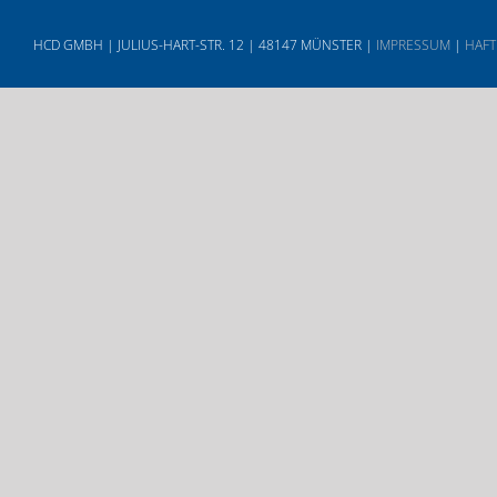
HCD GMBH | JULIUS-HART-STR. 12 | 48147 MÜNSTER |
IMPRESSUM
|
HAFT