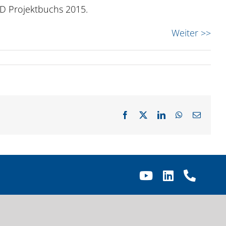
HCD Projektbuchs 2015.
Weiter >>
Facebook
X
LinkedIn
WhatsApp
E-
Mail
YouTube
LinkedIn
Telef