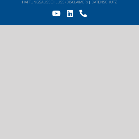
HAFTUNGSAUSSCHLUSS (DISCLAIMER)
|
DATENSCHUTZ
YouTube
LinkedIn
Telefon