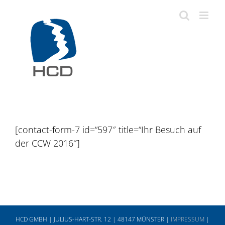
Zum
Inhalt
springen
[contact-form-7 id=“597″ title=“Ihr Besuch auf
der CCW 2016″]
HCD GMBH | JULIUS-HART-STR. 12 | 48147 MÜNSTER |
IMPRESSUM
|