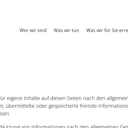
Wer wir sind
Was wir tun
Was wir für Sie err
für eigene Inhalte auf diesen Seiten nach den allgeme
chtet, übermittelte oder gespeicherte fremde Informa
isen.
 Nutzung von Informationen nach den allgemeinen Ges