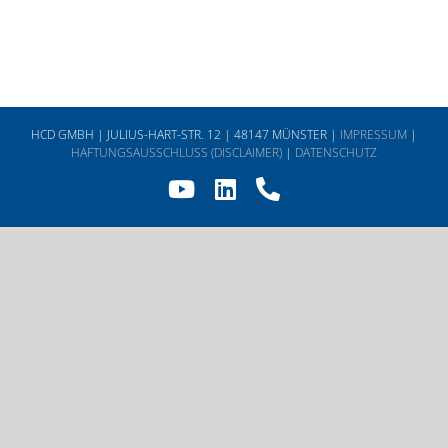
HCD GMBH | JULIUS-HART-STR. 12 | 48147 MÜNSTER |
IMPRESSUM
|
HAFTUNGSAUSSCHLUSS (DISCLAIMER)
|
DATENSCHUTZ
YouTube
LinkedIn
Telefon