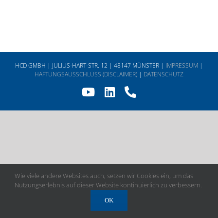
HCD GMBH | JULIUS-HART-STR. 12 | 48147 MÜNSTER |
IMPRESSUM
|
HAFTUNGSAUSSCHLUSS (DISCLAIMER)
|
DATENSCHUTZ
YouTube
LinkedIn
Telefon
Wie viele andere Websites auch, setzen wir Cookies ein, um das
Nutzungserlebnis auf dieser Website kontinuierlich zu verbessern.
OK