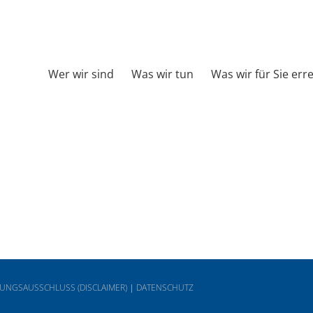
Wer wir sind
Was wir tun
Was wir für Sie err
UNGSAUSSCHLUSS (DISCLAIMER)
|
DATENSCHUTZ