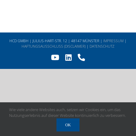
HCD GMBH | JULIUS-HART-STR. 12 | 48147 MÜNSTER |
IMPRESSUM
|
HAFTUNGSAUSSCHLUSS (DISCLAIMER)
|
DATENSCHUTZ
YouTube
LinkedIn
Telefon
Wie viele andere Websites auch, setzen wir Cookies ein, um das
Nutzungserlebnis auf dieser Website kontinuierlich zu verbessern.
OK