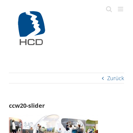
Zum
Inhalt
springen
Zurück
ccw20-slider