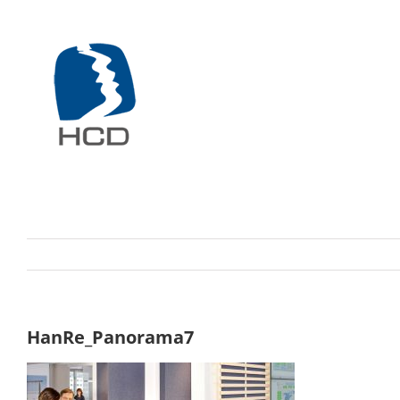
Zum
Inhalt
springen
HanRe_Panorama7